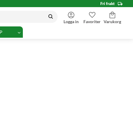
Fri frakt
Kundvagn
Favoriter
Logga in
P