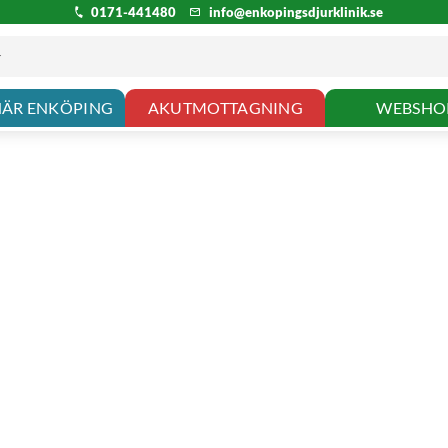
0171-441480
info@enkopingsdjurklinik.se
NÄR ENKÖPING
AKUTMOTTAGNING
WEBSHO