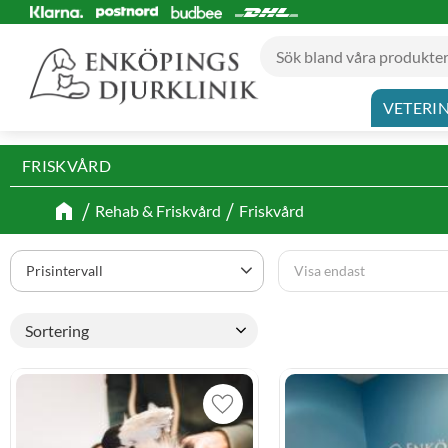
VETERI
FRISKVÅRD
Rehab & Friskvård
Friskvård
Prisintervall
Visa endast
250
2 950
0
Finns i lager
Välj sortering
Lägg till i favoriter