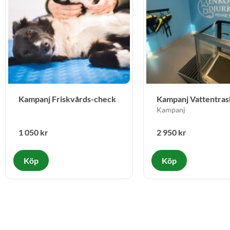
Kampanj Friskvårds-check
Kampanj Vattentrask
Balansboll
Kampanj
1 050
kr
2 950
kr