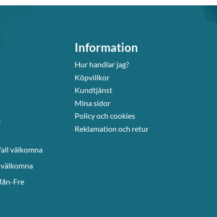
&
Information
Hur handlar jag?
Köpvillkor
Kundtjänst
Mina sidor
Policy och cookies
e
Reklamation och retur
fall välkomna
l välkomna
Mån-Fre