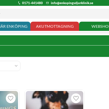
0171-441480
info@enkopingsdjurklinik.se
NÄR ENKÖPING
AKUTMOTTAGNING
WEBSHO
Lägg till i favoriter
Lägg till i favoriter