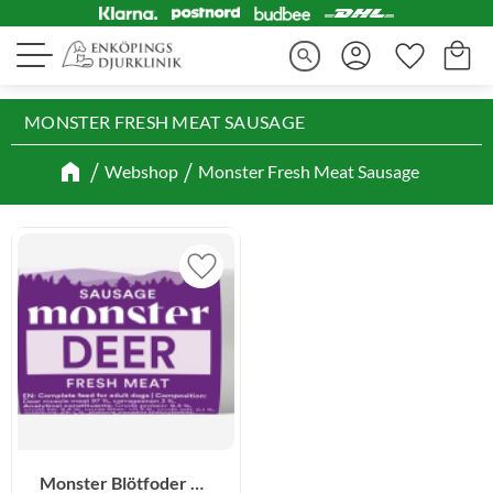
Kundva
Favorite
Meny
search
MONSTER FRESH MEAT SAUSAGE
Webshop
Monster Fresh Meat Sausage
Lägg till i favoriter
Monster Blötfoder 