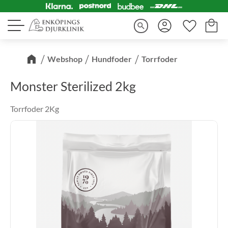
Kundva
Favorite
Meny
search
Webshop
Hundfoder
Torrfoder
Monster Sterilized 2kg
Torrfoder 2Kg