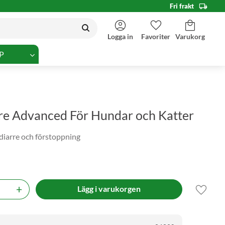
Fri frakt
Kundvagn
Favoriter
Logga in
P
re Advanced För Hundar och Katter
diarre och förstoppning
+
Lägg til