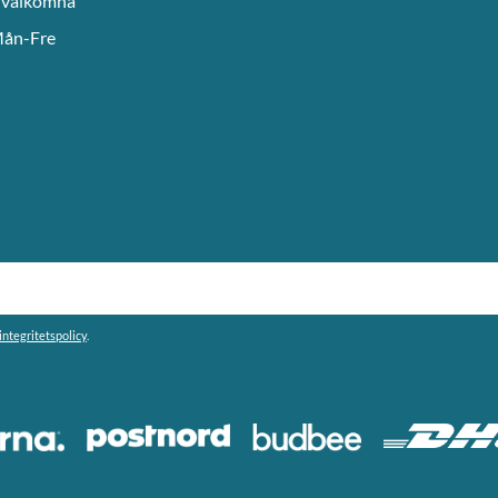
l välkomna
Mån-Fre
integritetspolicy
.