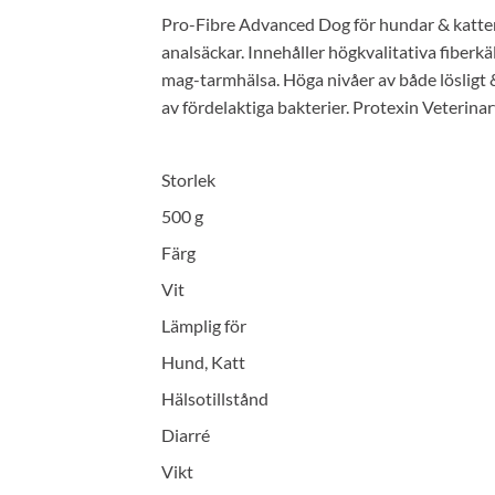
Pro-Fibre Advanced Dog för hundar & katter - 
analsäckar. Innehåller högkvalitativa fiberkäl
mag-tarmhälsa. Höga nivåer av både lösligt & 
av fördelaktiga bakterier. Protexin Veterina
Storlek
500 g
Färg
Vit
Lämplig för
Hund, Katt
Hälsotillstånd
Diarré
Vikt