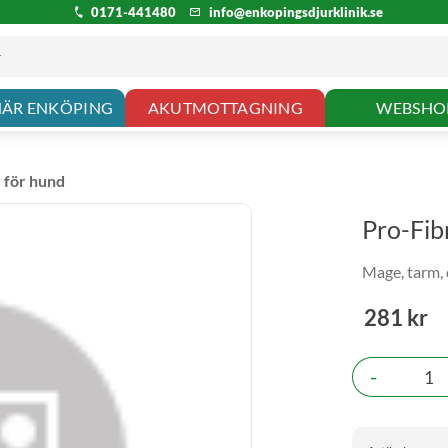
0171-441480
info@enkopingsdjurklinik.se
NÄR ENKÖPING
AKUTMOTTAGNING
WEBSHO
r för hund
Pro-Fib
Mage, tarm, 
281
kr
-